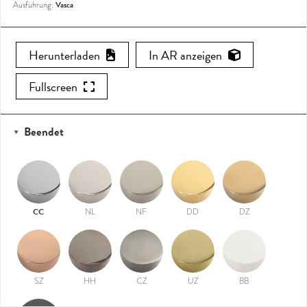
Vasca
Ausführung:
Herunterladen
In AR anzeigen
Fullscreen
Beendet
CC
NL
NF
DD
DZ
SZ
HH
CZ
UZ
BB